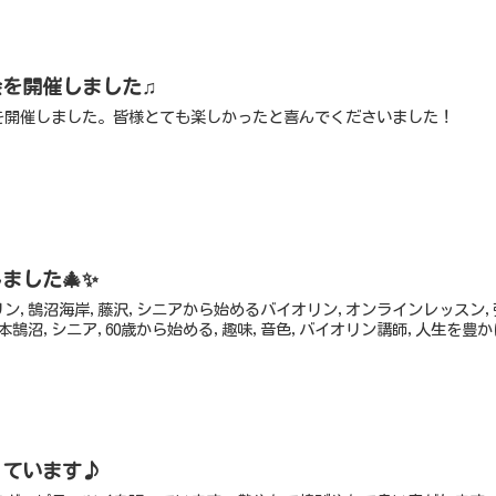
会を開催しました♫
を開催しました。皆様とても楽しかったと喜んでくださいました！
ました🎄✨
リン,鵠沼海岸,藤沢,シニアから始めるバイオリン,オンラインレッスン
本鵠沼,シニア,60歳から始める,趣味,音色,バイオリン講師,人生を豊か
っています♪