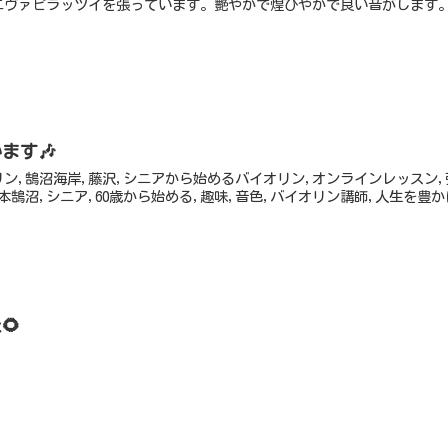
エヴァピラッツイを張っています。艶やかで煌びやかで良い音がします
ます🎶
リン,鵠沼海岸,藤沢,シニアから始めるバイオリン,オンラインレッスン
本鵠沼,シニア,60歳から始める,趣味,音色,バイオリン講師,人生を豊か
🌻