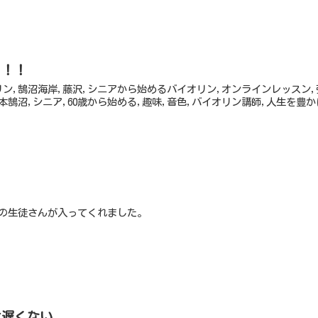
」！！
リン,鵠沼海岸,藤沢,シニアから始めるバイオリン,オンラインレッスン
本鵠沼,シニア,60歳から始める,趣味,音色,バイオリン講師,人生を豊か
歳の生徒さんが入ってくれました。
は遅くない。